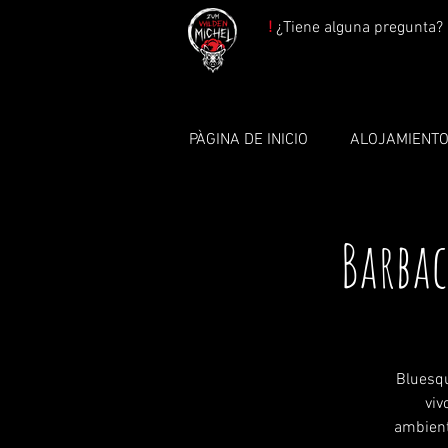
!
¿Tiene alguna pregunta? 
PÀGINA DE INICIO
ALOJAMIENT
Barbac
Bluesqu
viv
ambient