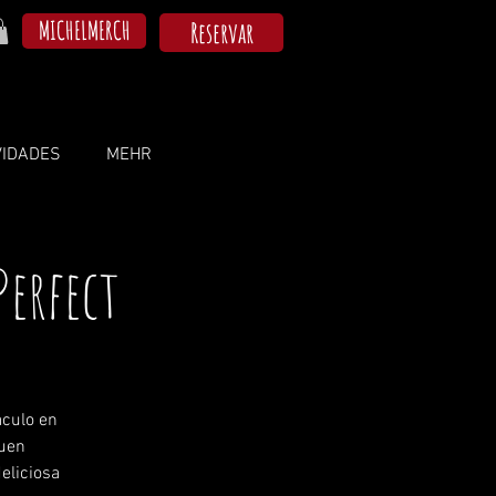
MICHELMERCH
Reservar
VIDADES
MEHR
Perfect
áculo en
buen
eliciosa