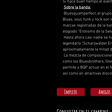
Si hace buen tiempo el evento
Sobre la banda:
 Bluesquamperfect, el grupo de culto de la Selva Negra, promueve un espectáculo en vivo para escuchar, ver, reír y cantar. 
Blues, soul, funk y rock son
marcas registradas de la ban
elogiado “Erotismo de la Selv
 Hasta ahora casi nadie se ha arrepentido de haber asistido a un concierto de BQP, aunque aparentemente se perdió el 
legendario “Scharzwälder Ero
aproximadamente la mitad de
 La mezcla de composiciones originales con piezas arregladas individualmente de conocidos blues, soul y otros grandes 
como los Bluesbrothers, Glori
permite a BQP actuar en el f
así como en atractivas discot
Empleos
Amigos