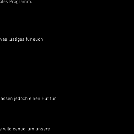
ooles Programm. 
was lustiges für euch 
 lassen jedoch einen Hut für 
he wild genug, um unsere 