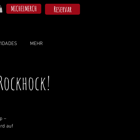
MICHELMERCH
Reservar
VIDADES
MEHR
 Rockhock!
p –
rd auf