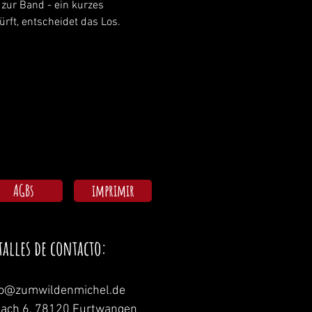
s zur Band - ein kurzes 
rft, entscheidet das Los. 
AGBs
imprimir
talles de contacto:
fo@zumwildenmichel.de
nach 6, 78120 Furtwangen