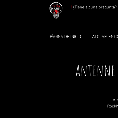
!
¿Tiene alguna pregunta? 
PÀGINA DE INICIO
ALOJAMIENT
antenne 1
Am
Rockh