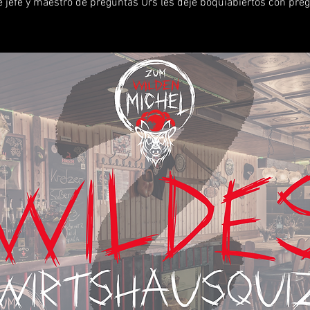
e jefe y maestro de preguntas Urs les deje boquiabiertos con pre