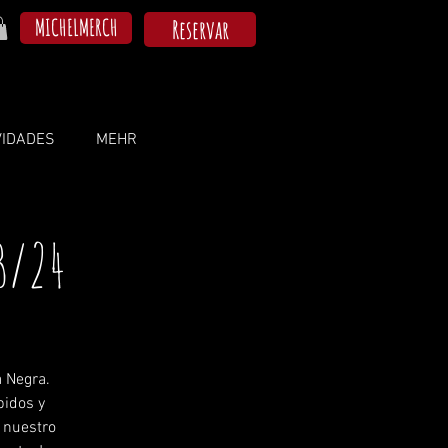
MICHELMERCH
Reservar
VIDADES
MEHR
3/24
 Negra.
pidos y
e nuestro