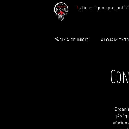
!
¿Tiene alguna pregunta? 
PÀGINA DE INICIO
ALOJAMIENT
Con
Organi
¡Así q
afortuna