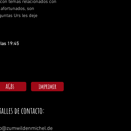
 con temas relacionados con 
 afortunados, son 
guntas Urs les deje 
.
las 19:45
AGBs
imprimir
talles de contacto:
fo@zumwildenmichel.de