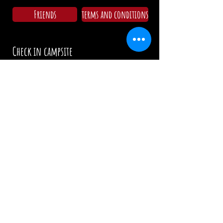
Friends
terms and conditions
Check in campsite
Mo - Su: 09:00 - 11:30
15:00 - 18:00
Opening hours restaurant/Kitchen
Wednesday: 17:00 - 00:00 / 17:00 - 21:00
Thursday: 17:00 - 00:00 / 17:00 - 21:00
Friday: 17:00 - 02:00 / 17:00 - 21:00
Saturday: 12:00 - 02:00 / 12:00 - 21:00
Sunday: 12:00 - 19:00 / 12:00 - 19:00
Holidays: 12.00 Uhr
info@zumwildenmichel.de
Linach 6, 78120 Furtwangen
Phone:
+49 (0) 179 44 3 11 22